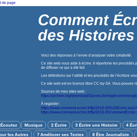
ed de page
Comment Écr
des Histoires
Voici des réponses à l’envie d’analyser votre créativité.
Ce site web vous aide à écrire. Il répertorie les procédés 
de diffuser ce qui a été fait.
Les définitions sur l’utilité et les procédés de l’écriture vo
Ce site web est en licence libre CC-by-SA. Vous pouvez réuti
Sources de mes sites web :
https://archive.org/download/SauveLiberlog/economiesg
À regarder :
https://www.comment-ecrire.fr/ftp/2018-05%20Ecrire.sozi.
https://www.comment-ecrire.fr/ftp/2018-05CommentEcrire.
Écoutez
Musique
2 Écrire
3 Écrire une Histoire
4 Écr
pour les Autres
7 Améliorer ses Textes
8 Être Journaliste