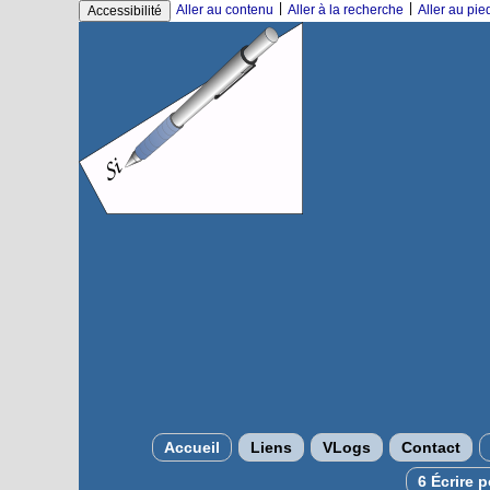
|
|
Aller au contenu
Aller à la recherche
Aller au pi
Accessibilité
Accueil
Liens
VLogs
Contact
6 Écrire 