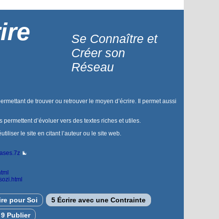
ire
Se Connaître et
Créer son
Réseau
permettant de trouver ou retrouver le moyen d’écrire. Il permet aussi
us permettent d’évoluer vers des textes riches et utiles.
liser le site en citant l’auteur ou le site web.
bases.7z
html
sozi.html
ire pour Soi
5 Écrire avec une Contrainte
9 Publier