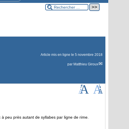
Article mis en ligne le
5 novembre 2018
par
Matthieu Giroux
 à peu près autant de syllabes par ligne de rime.