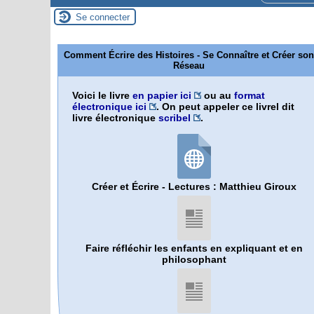
Se connecter
Comment Écrire des Histoires - Se Connaître et Créer son
Réseau
Voici le livre
en papier ici
ou au
format
électronique ici
. On peut appeler ce livrel dit
livre électronique
scribel
.
Créer et Écrire - Lectures : Matthieu Giroux
Faire réfléchir les enfants en expliquant et en
philosophant