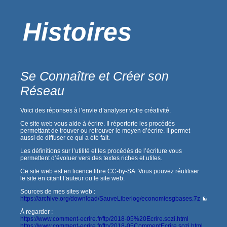
Histoires
Se Connaître et Créer son
Réseau
Voici des réponses à l’envie d’analyser votre créativité.
Ce site web vous aide à écrire. Il répertorie les procédés
permettant de trouver ou retrouver le moyen d’écrire. Il permet
aussi de diffuser ce qui a été fait.
Les définitions sur l’utilité et les procédés de l’écriture vous
permettent d’évoluer vers des textes riches et utiles.
Ce site web est en licence libre CC-by-SA. Vous pouvez réutiliser
le site en citant l’auteur ou le site web.
Sources de mes sites web :
https://archive.org/download/SauveLiberlog/economiesgbases.7z
À regarder :
https://www.comment-ecrire.fr/ftp/2018-05%20Ecrire.sozi.html
https://www.comment-ecrire.fr/ftp/2018-05CommentEcrire.sozi.html