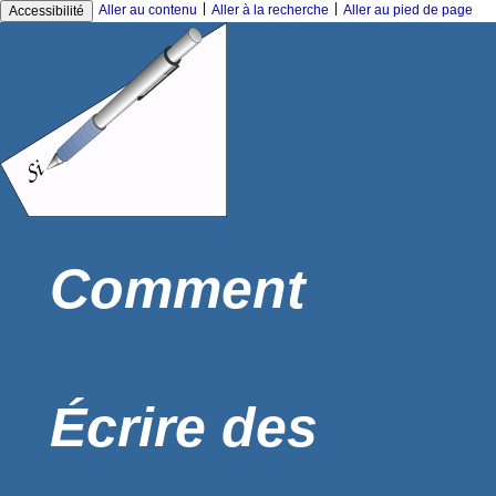
|
|
Aller au contenu
Aller à la recherche
Aller au pied de page
Accessibilité
Comment
Écrire des