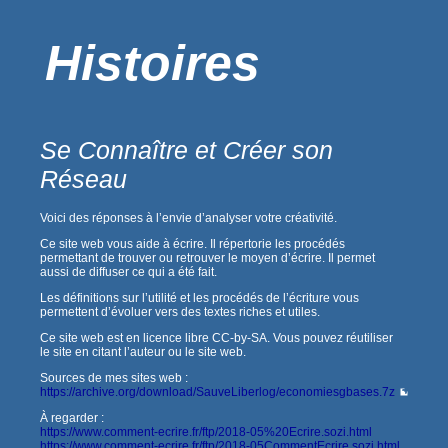
Histoires
Se Connaître et Créer son
Réseau
Voici des réponses à l’envie d’analyser votre créativité.
Ce site web vous aide à écrire. Il répertorie les procédés
permettant de trouver ou retrouver le moyen d’écrire. Il permet
aussi de diffuser ce qui a été fait.
Les définitions sur l’utilité et les procédés de l’écriture vous
permettent d’évoluer vers des textes riches et utiles.
Ce site web est en licence libre CC-by-SA. Vous pouvez réutiliser
le site en citant l’auteur ou le site web.
Sources de mes sites web :
https://archive.org/download/SauveLiberlog/economiesgbases.7z
À regarder :
https://www.comment-ecrire.fr/ftp/2018-05%20Ecrire.sozi.html
https://www.comment-ecrire.fr/ftp/2018-05CommentEcrire.sozi.html