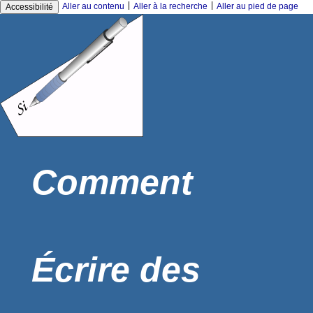
|
|
Aller au contenu
Aller à la recherche
Aller au pied de page
Accessibilité
Comment
Écrire des