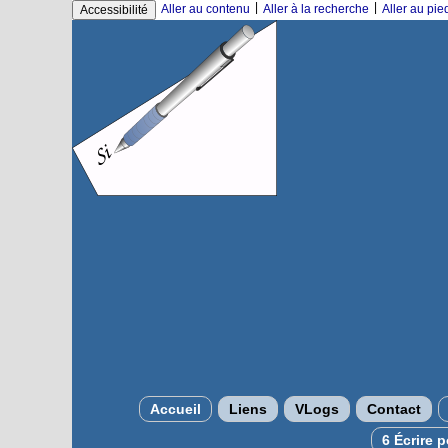
|
|
Aller au contenu
Aller à la recherche
Aller au pi
Accessibilité
Accueil
Liens
VLogs
Contact
6 Écrire 