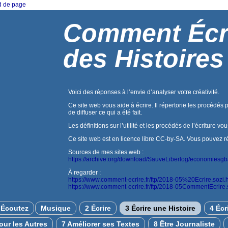
ed de page
Comment Écr
des Histoires
Voici des réponses à l’envie d’analyser votre créativité.
Ce site web vous aide à écrire. Il répertorie les procédés 
de diffuser ce qui a été fait.
Les définitions sur l’utilité et les procédés de l’écriture vo
Ce site web est en licence libre CC-by-SA. Vous pouvez réuti
Sources de mes sites web :
https://archive.org/download/SauveLiberlog/economiesg
À regarder :
https://www.comment-ecrire.fr/ftp/2018-05%20Ecrire.sozi.
https://www.comment-ecrire.fr/ftp/2018-05CommentEcrire.
Écoutez
Musique
2 Écrire
3 Écrire une Histoire
4 Écr
pour les Autres
7 Améliorer ses Textes
8 Être Journaliste