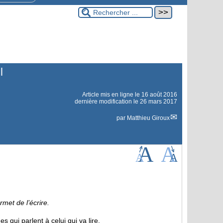
l
Article mis en ligne le
16 août 2016
dernière modification le 26 mars 2017
par
Matthieu Giroux
rmet de l’écrire.
 qui parlent à celui qui va lire.