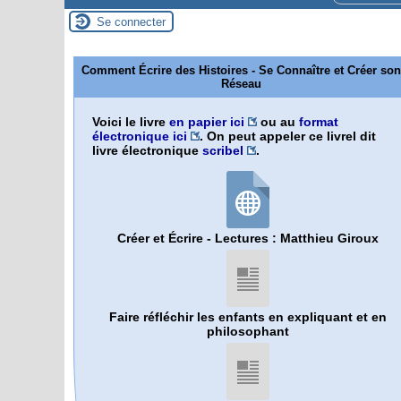
Se connecter
Comment Écrire des Histoires - Se Connaître et Créer son
Réseau
Voici le livre
en papier ici
ou au
format
électronique ici
. On peut appeler ce livrel dit
livre électronique
scribel
.
Créer et Écrire - Lectures : Matthieu Giroux
Faire réfléchir les enfants en expliquant et en
philosophant