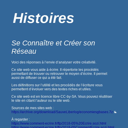
Histoires
Se Connaître et Créer son
Réseau
Voici des réponses à l’envie d’analyser votre créativité.
Ce site web vous aide à écrire. Il répertorie les procédés
permettant de trouver ou retrouver le moyen d’écrire. Il permet
aussi de diffuser ce qui a été fait.
Les définitions sur l’utilité et les procédés de l’écriture vous
permettent d’évoluer vers des textes riches et utiles.
Ce site web est en licence libre CC-by-SA. Vous pouvez réutiliser
le site en citant l’auteur ou le site web.
Sources de mes sites web :
https://archive.org/download/SauveLiberlog/economiesgbases.7z
À regarder :
https://www.comment-ecrire.fr/ftp/2018-05%20Ecrire.sozi.html
https://www.comment-ecrire.fr/ftp/2018-05CommentEcrire.sozi.html