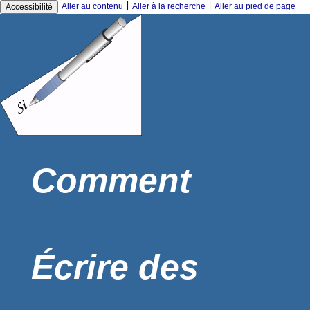
|
|
Aller au contenu
Aller à la recherche
Aller au pied de page
Accessibilité
Comment
Écrire des