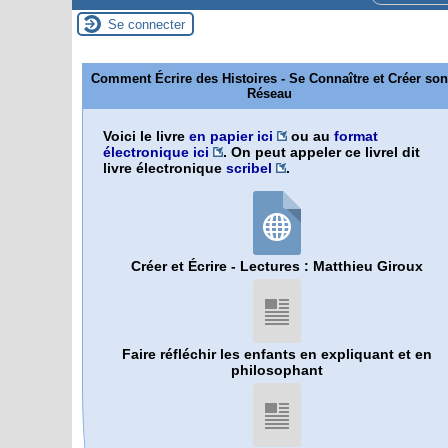
Se connecter
Comment Écrire des Histoires - Se Connaître et Créer son
Réseau
Voici le livre
en papier ici
ou au
format
électronique ici
. On peut appeler ce livrel dit
livre électronique
scribel
.
Créer et Écrire - Lectures : Matthieu Giroux
Faire réfléchir les enfants en expliquant et en
philosophant