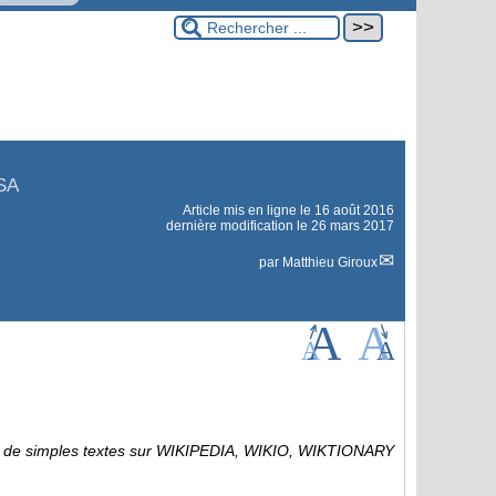
SA
Article mis en ligne le
16 août 2016
dernière modification le 26 mars 2017
par
Matthieu Giroux
crire de simples textes sur WIKIPEDIA, WIKIO, WIKTIONARY