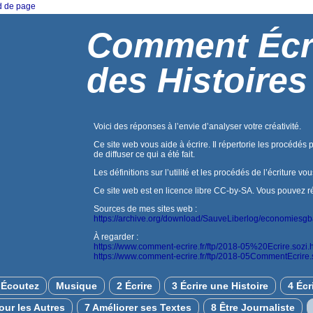
ed de page
Comment Écr
des Histoires
Voici des réponses à l’envie d’analyser votre créativité.
Ce site web vous aide à écrire. Il répertorie les procédés 
de diffuser ce qui a été fait.
Les définitions sur l’utilité et les procédés de l’écriture vo
Ce site web est en licence libre CC-by-SA. Vous pouvez réuti
Sources de mes sites web :
https://archive.org/download/SauveLiberlog/economiesg
À regarder :
https://www.comment-ecrire.fr/ftp/2018-05%20Ecrire.sozi.
https://www.comment-ecrire.fr/ftp/2018-05CommentEcrire.
Écoutez
Musique
2 Écrire
3 Écrire une Histoire
4 Écr
pour les Autres
7 Améliorer ses Textes
8 Être Journaliste