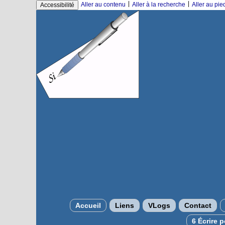
|
|
Aller au contenu
Aller à la recherche
Aller au pi
Accessibilité
Accueil
Liens
VLogs
Contact
6 Écrire 