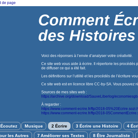
ed de page
Comment Écr
des Histoires
Voici des réponses à l’envie d’analyser votre créativité.
Ce site web vous aide à écrire. Il répertorie les procédés 
de diffuser ce qui a été fait.
Les définitions sur l’utilité et les procédés de l’écriture vo
Ce site web est en licence libre CC-by-SA. Vous pouvez réuti
Sources de mes sites web :
https://archive.org/download/SauveLiberlog/economiesg
À regarder :
https://www.comment-ecrire.fr/ftp/2018-05%20Ecrire.sozi.
https://www.comment-ecrire.fr/ftp/2018-05CommentEcrire.
Écoutez
Musique
2 Écrire
3 Écrire une Histoire
4 Écr
pour les Autres
7 Améliorer ses Textes
8 Être Journaliste