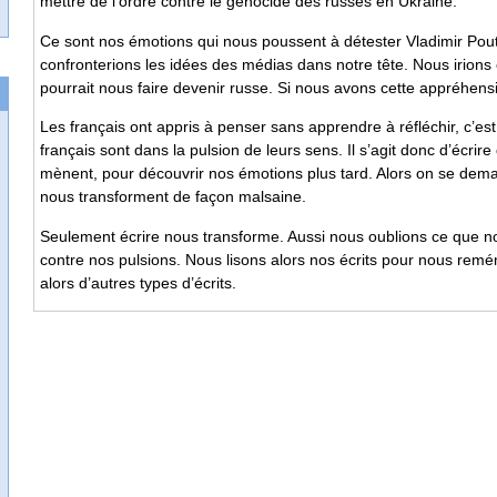
mettre de l’ordre contre le génocide des russes en Ukraine.
Ce sont nos émotions qui nous poussent à détester Vladimir Pouti
confronterions les idées des médias dans notre tête. Nous irions 
pourrait nous faire devenir russe. Si nous avons cette appréhen
Les français ont appris à penser sans apprendre à réfléchir, c’est 
français sont dans la pulsion de leurs sens. Il s’agit donc d’éc
mènent, pour découvrir nos émotions plus tard. Alors on se de
nous transforment de façon malsaine.
Seulement écrire nous transforme. Aussi nous oublions ce que no
contre nos pulsions. Nous lisons alors nos écrits pour nous remé
alors d’autres types d’écrits.