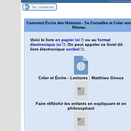
Se connecter
Comment Écrire des Histoires - Se Connaître et Créer son
Réseau
Voici le livre
en papier ici
ou au
format
électronique ici
. On peut appeler ce livrel dit
livre électronique
scribel
.
Créer et Écrire - Lectures : Matthieu Giroux
Faire réfléchir les enfants en expliquant et en
philosophant