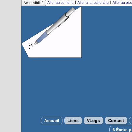
|
|
Aller au contenu
Aller à la recherche
Aller au pi
Accessibilité
Accueil
Liens
VLogs
Contact
6 Écrire 