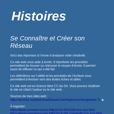
Histoires
Se Connaître et Créer son
Réseau
Voici des réponses à l’envie d’analyser votre créativité.
Ce site web vous aide à écrire. Il répertorie les procédés
permettant de trouver ou retrouver le moyen d’écrire. Il permet
aussi de diffuser ce qui a été fait.
Les définitions sur l’utilité et les procédés de l’écriture vous
permettent d’évoluer vers des textes riches et utiles.
Ce site web est en licence libre CC-by-SA. Vous pouvez réutiliser
le site en citant l’auteur ou le site web.
Sources de mes sites web :
https://archive.org/download/SauveLiberlog/economiesgbases.7z
À regarder :
https://www.comment-ecrire.fr/ftp/2018-05%20Ecrire.sozi.html
https://www.comment-ecrire.fr/ftp/2018-05CommentEcrire.sozi.html