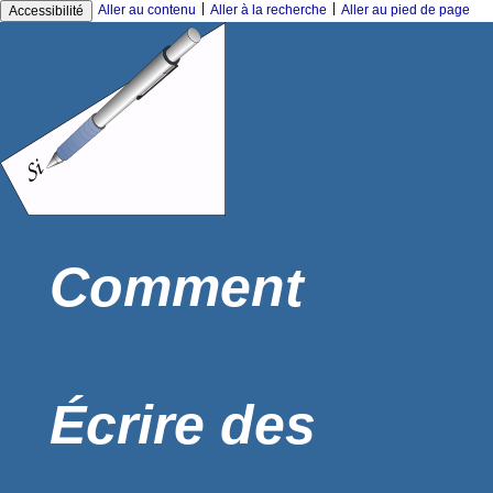
|
|
Aller au contenu
Aller à la recherche
Aller au pied de page
Accessibilité
Comment
Écrire des