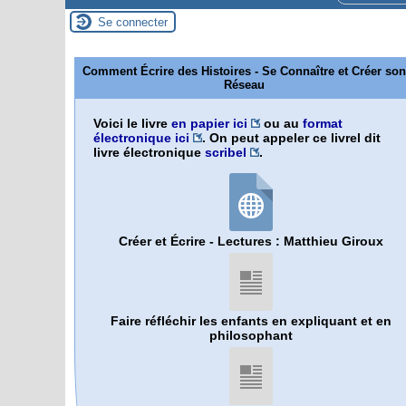
Se connecter
Comment Écrire des Histoires - Se Connaître et Créer son
Réseau
Voici le livre
en papier ici
ou au
format
électronique ici
. On peut appeler ce livrel dit
livre électronique
scribel
.
Créer et Écrire - Lectures : Matthieu Giroux
Faire réfléchir les enfants en expliquant et en
philosophant