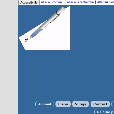
|
|
Aller au contenu
Aller à la recherche
Aller au pi
Accessibilité
Accueil
Liens
VLogs
Contact
6 Écrire 