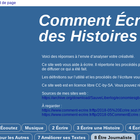
ed de page
Comment Écr
des Histoires
Voici des réponses à l’envie d’analyser votre créativité.
Ce site web vous aide à écrire. Il répertorie les procédés 
de diffuser ce qui a été fait.
Les définitions sur l’utilité et les procédés de l’écriture vo
Ce site web est en licence libre CC-by-SA. Vous pouvez réuti
Sources de mes sites web :
https://archive.org/download/SauveLiberlog/economiesg
À regarder :
https://www.comment-ecrire.fr/ftp/2018-05%20Ecrire.sozi.
https://www.comment-ecrire.fr/ftp/2018-05CommentEcrire.
Écoutez
Musique
2 Écrire
3 Écrire une Histoire
4 Écr
pour les Autres
7 Améliorer ses Textes
8 Être Journaliste