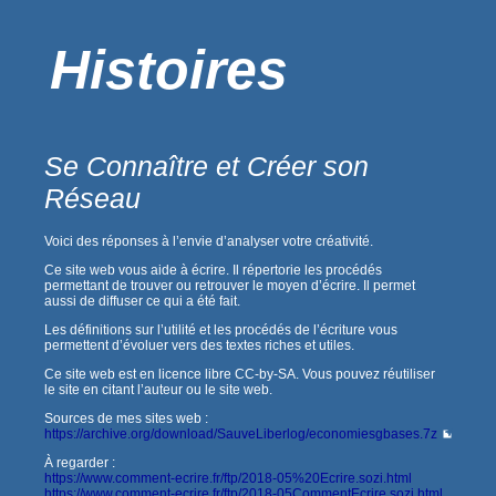
Histoires
Se Connaître et Créer son
Réseau
Voici des réponses à l’envie d’analyser votre créativité.
Ce site web vous aide à écrire. Il répertorie les procédés
permettant de trouver ou retrouver le moyen d’écrire. Il permet
aussi de diffuser ce qui a été fait.
Les définitions sur l’utilité et les procédés de l’écriture vous
permettent d’évoluer vers des textes riches et utiles.
Ce site web est en licence libre CC-by-SA. Vous pouvez réutiliser
le site en citant l’auteur ou le site web.
Sources de mes sites web :
https://archive.org/download/SauveLiberlog/economiesgbases.7z
À regarder :
https://www.comment-ecrire.fr/ftp/2018-05%20Ecrire.sozi.html
https://www.comment-ecrire.fr/ftp/2018-05CommentEcrire.sozi.html