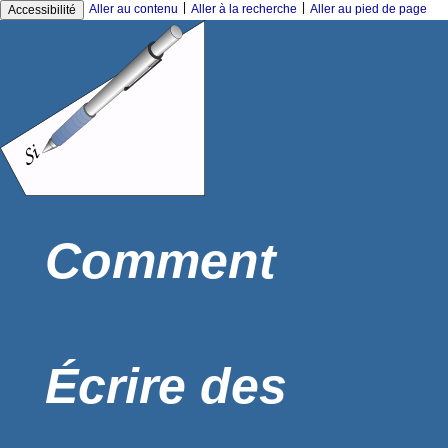
|
|
Aller au contenu
Aller à la recherche
Aller au pied de page
Accessibilité
Comment
Écrire des